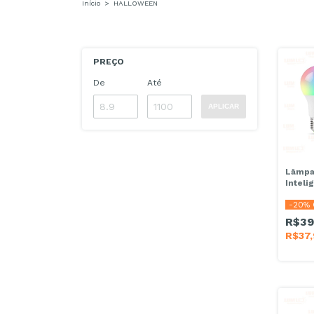
Início
>
HALLOWEEN
PREÇO
De
Até
APLICAR
Lâmpa
Inteli
RGB 9
-
20
% 
Bivolt
R$39
R$37