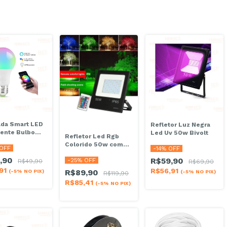
da Smart LED
Refletor Luz Negra
gente Bulbo
Led Uv 50w Bivolt
Refletor Led Rgb
w Colorido
Colorido 50w com
OFF
-
14
% OFF
Controle Remoto
,90
R$59,90
-
25
% OFF
R$49,90
R$69,90
,91
R$56,91
R$89,90
(-5% NO PIX)
(-5% NO PIX)
R$119,90
R$85,41
(-5% NO PIX)