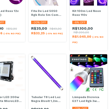
Led Roxo 12v
Fita De Led 5050
Kit 100m Led Neon
)
Rgb Rolo 5m Com
Roxo 110v
Controle IP20 Sem
OFF
-
30
% OFF
-
8
% OFF
Silicone
90
R$35,00
R$1.100,00
R$12,90
R$49,90
R$1.200,00
46
R$33,25
(-5% NO PIX)
(-5% NO PIX)
R$1.045,00
(-5% NO
PIX)
ESGOTADO
tor LED 200w
Tubular T8 Led Luz
Lâmpada Dicroica
ote MicroLED
Negra Bivolt 1,2m
E27 Led Rgb 3w
GB IP67
120cm
Bivolt Controle
-
33
% OFF
Remoto