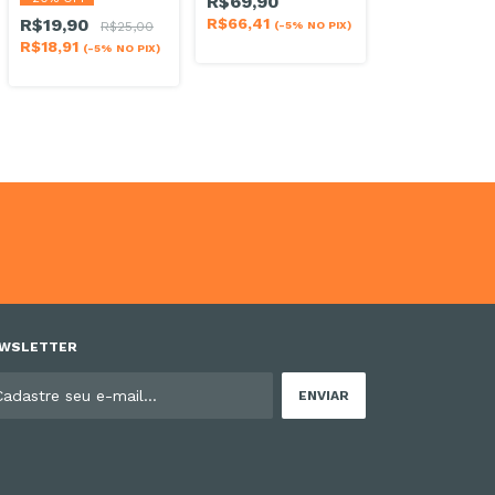
R$69,90
R$66,41
R$19,90
(-5% NO PIX)
R$25,00
R$18,91
(-5% NO PIX)
WSLETTER