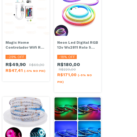
Neon Led Digital RGB
Magic Home
12v Ws2811 Rolo 5
Controlador Wifi RGB
Metros
4 ViaS Aplicativo
-
18
% OFF
-
29
% OFF
Com Controle
Remoto Compativel
R$180,00
R$49,90
R$69,90
Alexa
R$220,00
R$47,41
(-5% NO PIX)
R$171,00
(-5% NO
PIX)