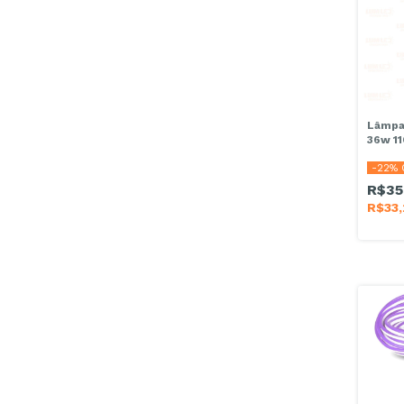
Lâmpa
36w 1
Fluor
-
22
% 
Eletrô
R$35
R$33