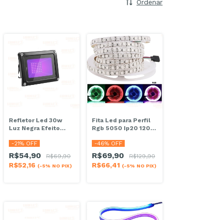
Ordenar
Refletor Led 30w
Fita Led para Perfil
Luz Negra Efeito
Rgb 5050 Ip20 120
Neon Bivolt Ip66
Leds metro 12v
-
21
% OFF
-
46
% OFF
R$54,90
R$69,90
R$69,90
R$129,90
R$52,16
R$66,41
(-5% NO PIX)
(-5% NO PIX)