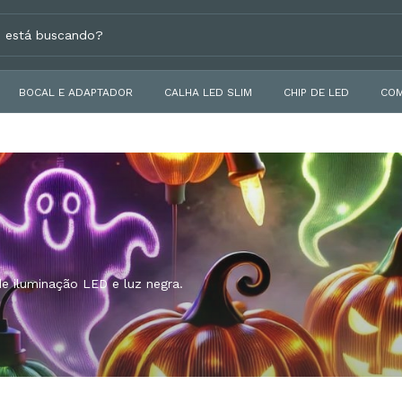
BOCAL E ADAPTADOR
CALHA LED SLIM
CHIP DE LED
COM
 iluminação LED e luz negra.