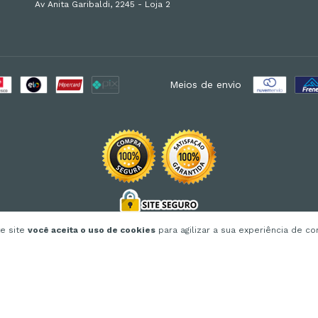
Av Anita Garibaldi, 2245 - Loja 2
Meios de envio
te site
você aceita o uso de cookies
para agilizar a sua experiência de c
odos os direitos reservados.