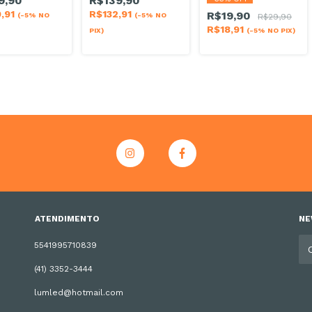
9,90
R$139,90
9,91
R$132,91
R$19,90
(-5% NO
(-5% NO
R$29,90
R$18,91
PIX)
(-5% NO PIX)
ATENDIMENTO
NE
5541995710839
(41) 3352-3444
lumled@hotmail.com