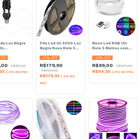
da Luz Negra
Fita Led Uv 5050 Luz
Neon Led RGB 12v
10v
Negra Roxo Rolo 5
Rolo 5 Metros com
escente
Metros 12v Serigrafia
Controle Remoto
OFF
-
10
% OFF
-
24
% OFF
nica Neon
12*6mm
,00
R$179,90
R$99,00
R$45,00
R$129,90
R$199,90
,25
R$94,05
(-5% NO PIX)
(-5% NO PIX)
R$170,91
(-5% NO
PIX)