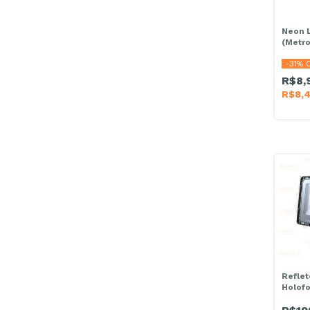
Neon 
(Metro
-
31
% 
R$8,
R$8,
Refle
Holof
SMD R