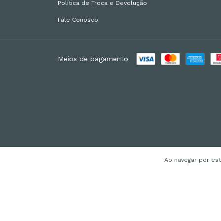
Política de Troca e Devolução
Fale Conosco
Meios de pagamento
Ao navegar por es
Copyright Lumled Especializada em Led - 25256864000108 - 2026. T
http://lumled.com.br/v8wtpwpeij3jzi3d57unp9gcaqpk4c.html