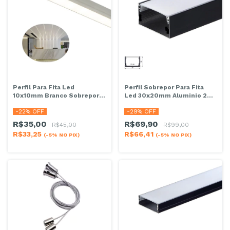
Perfil Para Fita Led
Perfil Sobrepor Para Fita
10x10mm Branco Sobrepor 2
Led 30x20mm Aluminio 2
Metros
Metros Preto
-
22
% OFF
-
29
% OFF
R$35,00
R$69,90
R$45,00
R$99,00
R$33,25
R$66,41
(-5% NO PIX)
(-5% NO PIX)