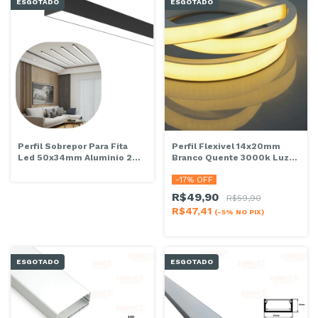
ESGOTADO
ESGOTADO
Perfil Sobrepor Para Fita
Perfil Flexivel 14x20mm
Led 50x34mm Aluminio 2
Branco Quente 3000k Luz
Metros Preto
Amarela 24 Volts Metro
-
17
% OFF
R$49,90
R$59,90
R$47,41
(-5% NO PIX)
ESGOTADO
ESGOTADO