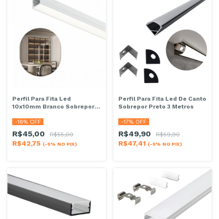
Perfil Para Fita Led
Perfil Para Fita Led De Canto
10x10mm Branco Sobrepor 3
Sobrepor Preto 3 Metros
Metros
-
18
% OFF
-
17
% OFF
R$45,00
R$49,90
R$55,00
R$59,90
R$42,75
R$47,41
(-5% NO PIX)
(-5% NO PIX)