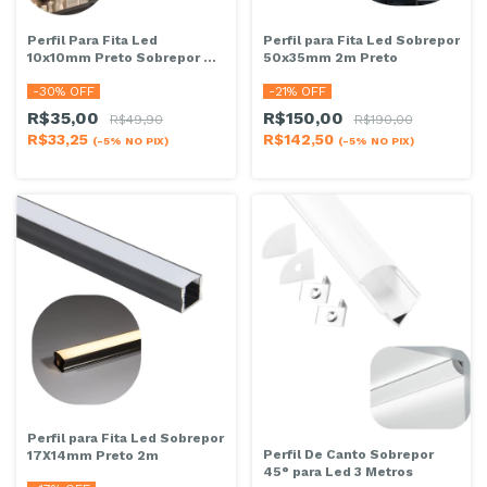
Perfil Para Fita Led
Perfil para Fita Led Sobrepor
10x10mm Preto Sobrepor 2
50x35mm 2m Preto
Metros
-
30
% OFF
-
21
% OFF
R$35,00
R$150,00
R$49,90
R$190,00
R$33,25
R$142,50
(-5% NO PIX)
(-5% NO PIX)
Perfil para Fita Led Sobrepor
Perfil De Canto Sobrepor
17X14mm Preto 2m
45° para Led 3 Metros