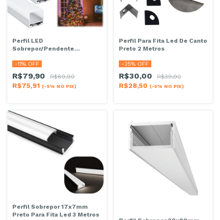
Perfil LED
Perfil Para Fita Led De Canto
Sobrepor/Pendente
Preto 2 Metros
20X20mm Branco 2m
-
11
% OFF
-
25
% OFF
R$79,90
R$30,00
R$89,90
R$39,90
R$75,91
R$28,50
(-5% NO PIX)
(-5% NO PIX)
Perfil Sobrepor 17x7mm
Preto Para Fita Led 3 Metros