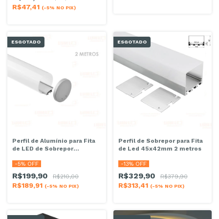
R$47,41
(-5% NO PIX)
ESGOTADO
ESGOTADO
Perfil de Alumínio para Fita
Perfil de Sobrepor para Fita
de LED de Sobrepor
de Led 45x42mm 2 metros
Redondo 32x14mm (Interna)
-
5
% OFF
-
13
% OFF
R$199,90
R$329,90
R$210,00
R$379,90
R$189,91
R$313,41
(-5% NO PIX)
(-5% NO PIX)