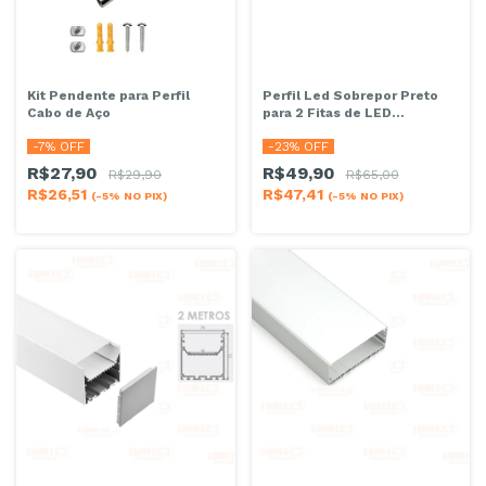
Kit Pendente para Perfil
Perfil Led Sobrepor Preto
Cabo de Aço
para 2 Fitas de LED
27x10mm 2 Metros
-
7
% OFF
-
23
% OFF
R$27,90
R$49,90
R$29,90
R$65,00
R$26,51
R$47,41
(-5% NO PIX)
(-5% NO PIX)