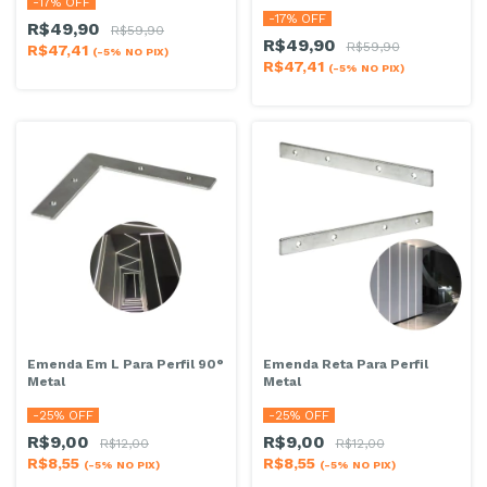
-
17
% OFF
-
17
% OFF
R$49,90
R$59,90
R$49,90
R$59,90
R$47,41
(-5% NO PIX)
R$47,41
(-5% NO PIX)
Emenda Em L Para Perfil 90°
Emenda Reta Para Perfil
Metal
Metal
-
25
% OFF
-
25
% OFF
R$9,00
R$9,00
R$12,00
R$12,00
R$8,55
R$8,55
(-5% NO PIX)
(-5% NO PIX)