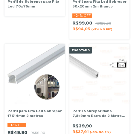
Perfil de Sobrepor para Fita
Perfil para Fita Led Sobrepor
Led 70x75mm
50x20mm 2m Branco
-
24
% OFF
R$99,00
R$129,90
R$94,05
(-5% NO PIX)
ESGOTADO
Perfil para Fita Led Sobrepor
Perfil Sobrepor Nano
17X14mm 2 metros
7,8x9mm Barra de 2 Metros
Branco
-
17
% OFF
R$39,90
R$37,91
R$49,90
(-5% NO PIX)
R$59,90