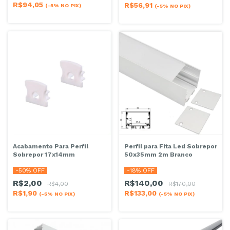
R$94,05
R$56,91
(-5% NO PIX)
(-5% NO PIX)
Acabamento Para Perfil
Perfil para Fita Led Sobrepor
Sobrepor 17x14mm
50x35mm 2m Branco
-
50
% OFF
-
18
% OFF
R$2,00
R$140,00
R$4,00
R$170,00
R$1,90
R$133,00
(-5% NO PIX)
(-5% NO PIX)