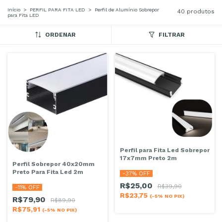
Início
>
PERFIL PARA FITA LED
>
Perfil de Alumínio Sobrepor
40 produtos
para Fita LED
ORDENAR
FILTRAR
Perfil para Fita Led Sobrepor
17x7mm Preto 2m
Perfil Sobrepor 40x20mm
Preto Para Fita Led 2m
-
37
% OFF
R$25,00
R$39,90
-
11
% OFF
R$23,75
(-5% NO PIX)
R$79,90
R$89,90
R$75,91
(-5% NO PIX)