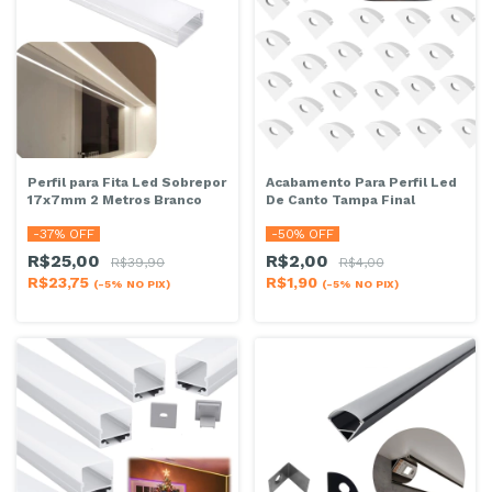
Perfil para Fita Led Sobrepor
Acabamento Para Perfil Led
17x7mm 2 Metros Branco
De Canto Tampa Final
-
37
% OFF
-
50
% OFF
R$25,00
R$2,00
R$39,90
R$4,00
R$23,75
R$1,90
(-5% NO PIX)
(-5% NO PIX)