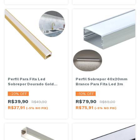
Perfil Para Fita Led
Perfil Sobrepor 40x20mm
Sobrepor Dourado Gold
Branco Para Fita Led 2m
17x7mm 2m
-
20
% OFF
-
10
% OFF
R$39,90
R$79,90
R$49,90
R$89,00
R$37,91
R$75,91
(-5% NO PIX)
(-5% NO PIX)