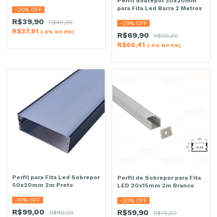
Perfil Sobrepor 30x20mm
para Fita Led Barra 2 Metros
-
20
% OFF
R$39,90
R$49,90
-
29
% OFF
R$37,91
(-5% NO PIX)
R$69,90
R$99,00
R$66,41
(-5% NO PIX)
Perfil para Fita Led Sobrepor
Perfil de Sobrepor para Fita
50x20mm 2m Preto
LED 20x15mm 2m Branco
-
10
% OFF
-
20
% OFF
R$99,00
R$59,90
R$110,00
R$75,00