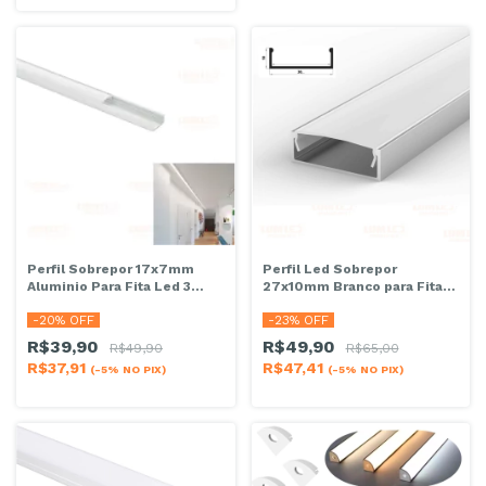
Perfil Sobrepor 17x7mm
Perfil Led Sobrepor
Aluminio Para Fita Led 3
27x10mm Branco para Fita
Metros
Led 2metros
-
20
% OFF
-
23
% OFF
R$39,90
R$49,90
R$49,90
R$65,00
R$37,91
R$47,41
(-5% NO PIX)
(-5% NO PIX)