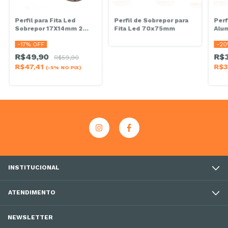
Perfil para Fita Led
Perfil de Sobrepor para
Per
Sobrepor 17X14mm 2
Fita Led 70x75mm
Alum
metros
Met
-
17
% OFF
-
20
R$49,90
R$
R$59,90
R$47,41
R$3
(-5% NO PIX)
INSTITUCIONAL
ATENDIMENTO
NEWSLETTER