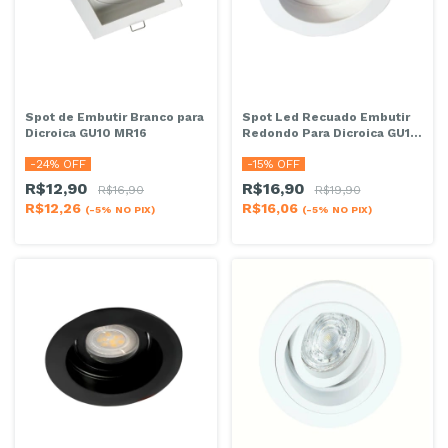
Spot de Embutir Branco para
Spot Led Recuado Embutir
Dicroica GU10 MR16
Redondo Para Dicroica GU10
Branco
-
24
% OFF
-
15
% OFF
R$12,90
R$16,90
R$16,90
R$19,90
R$12,26
R$16,06
(-5% NO PIX)
(-5% NO PIX)