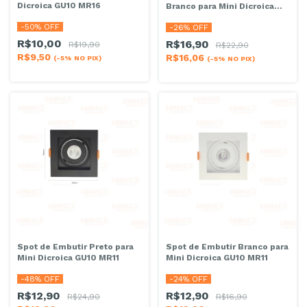
Dicroica GU10 MR16
Branco para Mini Dicroica
GU10 MR11
-
50
% OFF
-
26
% OFF
R$10,00
R$16,90
R$19,90
R$22,90
R$9,50
R$16,06
(-5% NO PIX)
(-5% NO PIX)
Spot de Embutir Preto para
Spot de Embutir Branco para
Mini Dicroica GU10 MR11
Mini Dicroica GU10 MR11
-
48
% OFF
-
24
% OFF
R$12,90
R$12,90
R$24,90
R$16,90