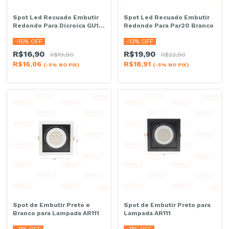
Spot Led Recuado Embutir
Spot Led Recuado Embutir
Redondo Para Par20 Branco
Redondo Para Dicroica GU10
Preto
-
13
% OFF
-
15
% OFF
R$19,90
R$16,90
R$22,90
R$19,90
R$18,91
R$16,06
(-5% NO PIX)
(-5% NO PIX)
Spot de Embutir Preto e
Spot de Embutir Preto para
Branco para Lampada AR111
Lampada AR111
-
11
% OFF
-
11
% OFF