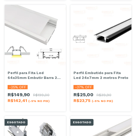
Perfil para Fita Led
Perfil Embutido para Fita
64x35mm Embutir Barra 2
Led 24x7mm 2 metros Preto
metros
-
25
% OFF
-
37
% OFF
R$149,90
R$25,00
R$199,00
R$39,90
R$142,41
R$23,75
(-5% NO PIX)
(-5% NO PIX)
ESGOTADO
ESGOTADO