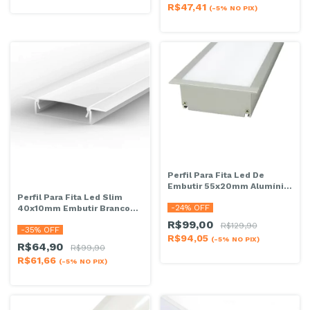
R$47,41
(-5% NO PIX)
Perfil Para Fita Led De
Embutir 55x20mm Alumínio
Perfil Para Fita Led Slim
2 Metros Branco
-
24
% OFF
40x10mm Embutir Branco
2mts
R$99,00
R$129,90
-
35
% OFF
R$94,05
(-5% NO PIX)
R$64,90
R$99,90
R$61,66
(-5% NO PIX)