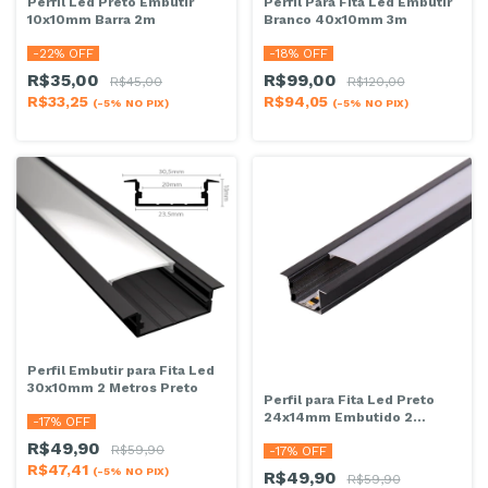
Perfil Led Preto Embutir
Perfil Para Fita Led Embutir
10x10mm Barra 2m
Branco 40x10mm 3m
-
22
% OFF
-
18
% OFF
R$35,00
R$99,00
R$45,00
R$120,00
R$33,25
R$94,05
(-5% NO PIX)
(-5% NO PIX)
Perfil Embutir para Fita Led
30x10mm 2 Metros Preto
Perfil para Fita Led Preto
24x14mm Embutido 2
-
17
% OFF
Metros
R$49,90
R$59,90
-
17
% OFF
R$47,41
(-5% NO PIX)
R$49,90
R$59,90