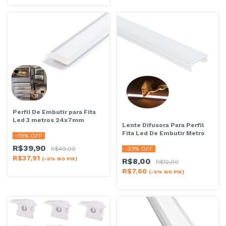
Perfil De Embutir para Fita
Led 3 metros 24x7mm
Lente Difusora Para Perfil
Fita Led De Embutir Metro
-
19
% OFF
R$39,90
-
33
% OFF
R$49,00
R$37,91
(-5% NO PIX)
R$8,00
R$12,00
R$7,60
(-5% NO PIX)