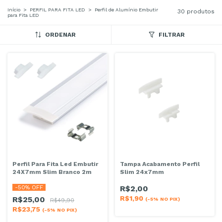
Início
>
PERFIL PARA FITA LED
>
Perfil de Alumínio Embutir
30 produtos
para Fita LED
ORDENAR
FILTRAR
Perfil Para Fita Led Embutir
Tampa Acabamento Perfil
24X7mm Slim Branco 2m
Slim 24x7mm
-
50
% OFF
R$2,00
R$1,90
R$25,00
(-5% NO PIX)
R$49,90
R$23,75
(-5% NO PIX)