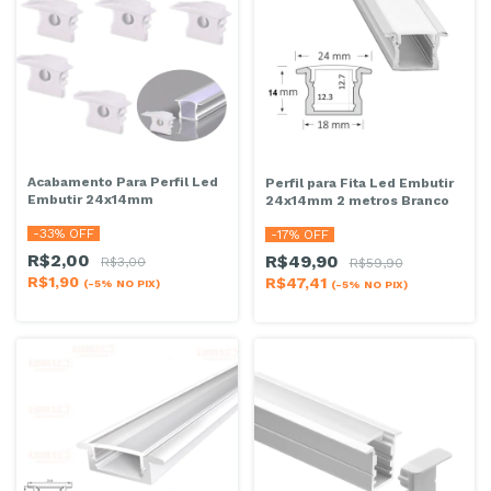
Acabamento Para Perfil Led
Perfil para Fita Led Embutir
Embutir 24x14mm
24x14mm 2 metros Branco
-
33
% OFF
-
17
% OFF
R$2,00
R$49,90
R$3,00
R$59,90
R$1,90
R$47,41
(-5% NO PIX)
(-5% NO PIX)