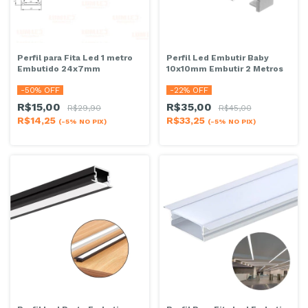
Perfil Led Embutir Baby
Perfil para Fita Led 1 metro
10x10mm Embutir 2 Metros
Embutido 24x7mm
-
22
% OFF
-
50
% OFF
R$35,00
R$15,00
R$45,00
R$29,90
R$33,25
R$14,25
(-5% NO PIX)
(-5% NO PIX)