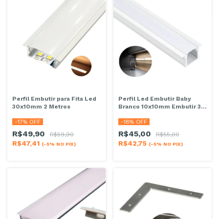
Perfil Embutir para Fita Led
Perfil Led Embutir Baby
30x10mm 2 Metros
Branco 10x10mm Embutir 3
Metros
-
17
% OFF
-
18
% OFF
R$49,90
R$45,00
R$59,90
R$55,00
R$47,41
R$42,75
(-5% NO PIX)
(-5% NO PIX)