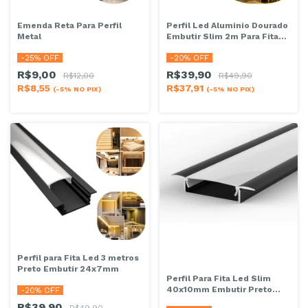
Emenda Reta Para Perfil
Perfil Led Aluminio Dourado
Metal
Embutir Slim 2m Para Fita
Led
-
25
% OFF
-
20
% OFF
R$9,00
R$39,90
R$12,00
R$49,90
R$8,55
R$37,91
(-5% NO PIX)
(-5% NO PIX)
Perfil para Fita Led 3 metros
Preto Embutir 24x7mm
Perfil Para Fita Led Slim
40x10mm Embutir Preto
-
20
% OFF
2mts
R$39,90