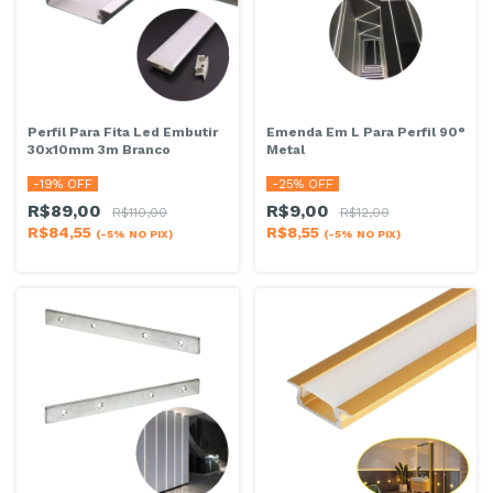
Perfil Para Fita Led Embutir
Emenda Em L Para Perfil 90°
30x10mm 3m Branco
Metal
-
19
% OFF
-
25
% OFF
R$89,00
R$9,00
R$110,00
R$12,00
R$84,55
R$8,55
(-5% NO PIX)
(-5% NO PIX)