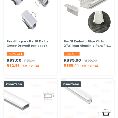
Presilha para Perfil De Led
Perfil Embutir Piso Chão
Gesso Drywall (unidade)
27x11mm Aluminio Para Fita
Led 2m
-
40
% OFF
-
9
% OFF
R$3,00
R$89,90
R$5,00
R$99,00
R$2,85
R$85,41
(-5% NO PIX)
(-5% NO PIX)
ESGOTADO
ESGOTADO