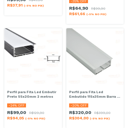
R$49,90
-
35
% OFF
R$37,91
(-5% NO PIX)
R$64,90
R$99,90
R$61,66
(-5% NO PIX)
Perfil para Fita Led Embutir
Perfil para Fita Led
Preto 55x20mm 2 metros
Embutido 115x35mm Barra 2
Metros Branco
-
24
% OFF
-
20
% OFF
R$99,00
R$320,00
R$129,90
R$399,00
R$94,05
R$304,00
(-5% NO PIX)
(-5% NO PIX)