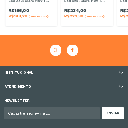
Led Azul Claro 110v +
Led Azul Claro 110v +
Led 
Conector
Conector
Con
R$156,00
R$234,00
R$
R$148,20
R$222,30
R$2
(-5% NO PIX)
(-5% NO PIX)
INSTITUCIONAL
ATENDIMENTO
NEWSLETTER