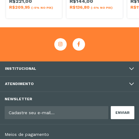
R$221,00
R$144,00
R$1
R$209,95
R$136,80
R$1
(-5% NO PIX)
(-5% NO PIX)
INSTITUCIONAL
ATENDIMENTO
NEWSLETTER
Meios de pagamento