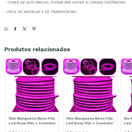
- CORES DE ALTO BRILHO, PODEM SER VISTAS A LONGAS DISTÂNCIAS;
- FÁCIL DE INSTALAR E DE TRANSPORTAR;
Produtos relacionados
16m Mangueira Neon Fita
10m Mangueira Neon Fita
8m M
Led Rosa 110v + Conector
Led Rosa 110v + Conector
Led 