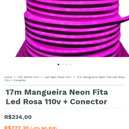
Início
>
LED NEON 110V
>
Led Neon Rosa 110v
>
17m Mangueira Neon Fita Led Rosa
110v + Conector
17m Mangueira Neon Fita
Led Rosa 110v + Conector
R$234,00
R$222,30
(-5% NO PIX)