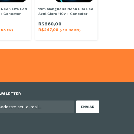
 Neon Fita Led
19m Mangueira Neon Fita Led
9m Mangueira N
 + Conector
Azul Claro 110v + Conector
Azul Claro 110v
R$260,00
R$131,00
R$247,00
 NO PIX)
(-5% NO PIX)
R$124,45
(-5%
WSLETTER