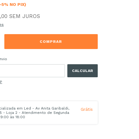
-5% NO PIX)
,00
SEM JUROS
es
 CEP:
ALTERAR CEP
nvio
CALCULAR
EP
alizada em Led - Av Anita Garibaldi,
Grátis
45 - Loja 2 - Atendimento de Segunda
9:00 às 18:00