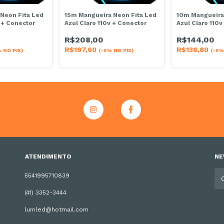
Neon Fita Led
15m Mangueira Neon Fita Led
10m Mangueira
v + Conector
Azul Claro 110v + Conector
Azul Claro 110v
R$208,00
R$144,00
R$197,60
R$136,80
 NO PIX)
(-5% NO PIX)
(-5%
ATENDIMENTO
NE
5541995710839
(41) 3352-3444
lumled@hotmail.com