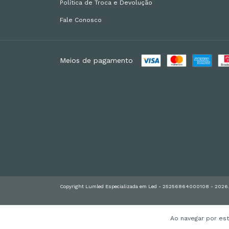
Política de Troca e Devolução
Fale Conosco
Meios de pagamento
Copyright Lumled Especializada em Led - 25256864000108 - 2026. T
Ao navegar por es
http://lumled.com.br/v8wtpwpeij3jzi3d57unp9gcaqpk4c.html