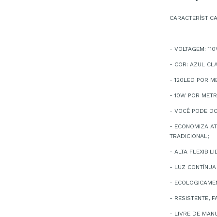
CARACTERÍSTIC
- VOLTAGEM: 110
- COR: AZUL CL
- 120LED POR M
- 10W POR METR
- VOCÊ PODE D
- ECONOMIZA A
TRADICIONAL;
- ALTA FLEXIBIL
- LUZ CONTÍNUA
- ECOLOGICAMEN
- RESISTENTE, 
- LIVRE DE MAN