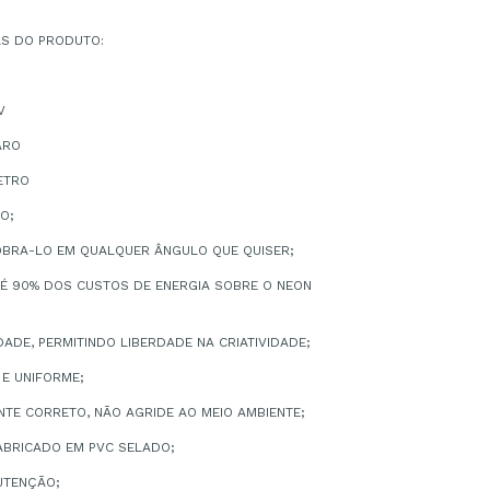
AS DO PRODUTO:
V
ARO
ETRO
O;
OBRA-LO EM QUALQUER ÂNGULO QUE QUISER;
TÉ 90% DOS CUSTOS DE ENERGIA SOBRE O NEON
IDADE, PERMITINDO LIBERDADE NA CRIATIVIDADE;
 E UNIFORME;
TE CORRETO, NÃO AGRIDE AO MEIO AMBIENTE;
FABRICADO EM PVC SELADO;
UTENÇÃO;