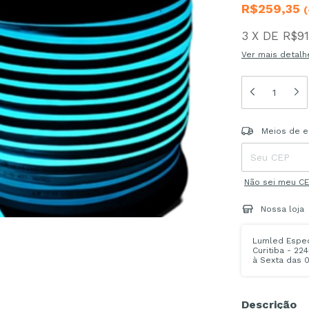
R$259,35
(
3
X
DE
R$91
Ver mais detalh
Entregas para o
Meios de e
Não sei meu C
Nossa loja
Lumled Especi
Curitiba - 22
à Sexta das 0
Descrição