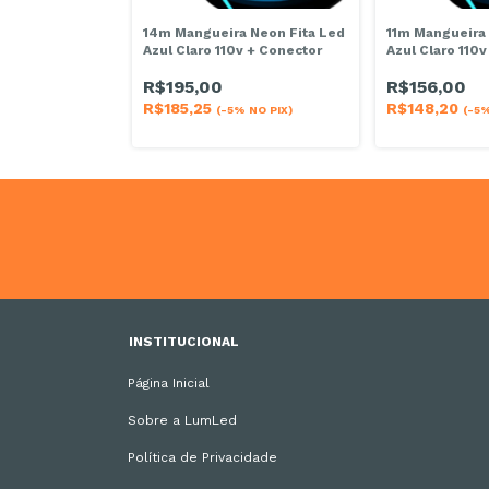
 Neon Fita Led
14m Mangueira Neon Fita Led
11m Mangueira 
v + Conector
Azul Claro 110v + Conector
Azul Claro 110
R$195,00
R$156,00
R$185,25
R$148,20
% NO PIX)
(-5% NO PIX)
(-5%
INSTITUCIONAL
Página Inicial
Sobre a LumLed
Política de Privacidade