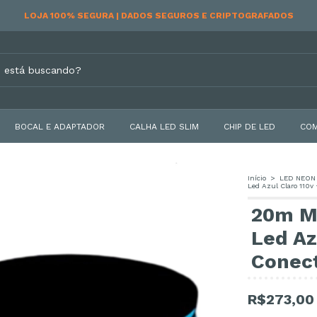
RECEBA EM CASA | ENVIAMOS PARA TODO O BRASIL
BOCAL E ADAPTADOR
CALHA LED SLIM
CHIP DE LED
COM
Início
>
LED NEON 
Led Azul Claro 110v
20m M
Led Az
Conec
R$273,00