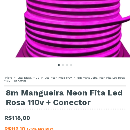
Início
>
LED NEON 110V
>
Led Neon Rosa 110v
>
8m Mangueira Neon Fita Led Rosa
110v + Conector
8m Mangueira Neon Fita Led
Rosa 110v + Conector
R$118,00
R$112,10
(-5% NO PIX)