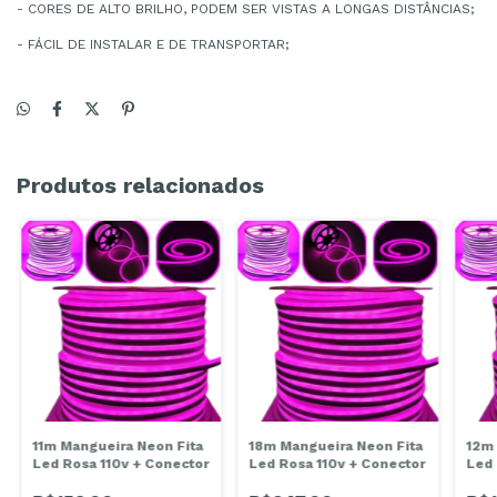
- CORES DE ALTO BRILHO, PODEM SER VISTAS A LONGAS DISTÂNCIAS;
- FÁCIL DE INSTALAR E DE TRANSPORTAR;
Produtos relacionados
11m Mangueira Neon Fita
18m Mangueira Neon Fita
12m 
Led Rosa 110v + Conector
Led Rosa 110v + Conector
Led 