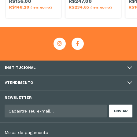
R$156,00
R$247,00
R$1
R$148,20
R$234,65
R$1
(-5% NO PIX)
(-5% NO PIX)
INSTITUCIONAL
ATENDIMENTO
NEWSLETTER
Meios de pagamento