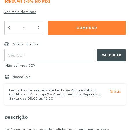
R$9,41
(-5% NO PIX)
Ver mais detalhes
Entregas para o CEP:
ALTERAR CEP
Meios de envio
CALCULAR
Não sei meu CEP
Nossa loja
Lumled Especializada em Led - Av Anita Garibaldi,
Grátis
Curitiba - 2245 - Loja 2 - Atendimento de Segunda à
Sexta das 09:00 às 18:00
Descrição
Botão Interruptor Redondo Bolinha De Embutir Para Moveis