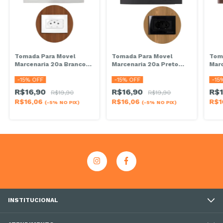
Tomada Para Movel
Tomada Para Movel
Tom
Marcenaria 20a Branco
Marcenaria 20a Preto
Mar
Painel Embutir
Painel Embutir
Pain
-
15
% OFF
-
15
% OFF
-
15
R$16,90
R$16,90
R$
R$19,90
R$19,90
R$16,06
R$16,06
R$1
(-5% NO PIX)
(-5% NO PIX)
INSTITUCIONAL