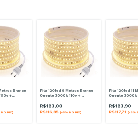
 Metros Branco
Fita 120led 9 Metros Branco
Fita 120led 11 
110v +
Quente 3000k 110v +
Quente 3000k 
Conector
Conector
R$123,00
R$123,90
R$116,85
R$117,71
 NO PIX)
(-5% NO PIX)
(-5% 