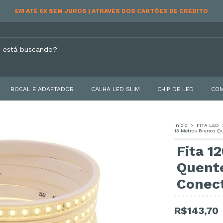
LOJA 100% SEGURA | DADOS SEGUROS E CRIPTOGRAFADOS
BOCAL E ADAPTADOR
CALHA LED SLIM
CHIP DE LED
COM
Início
>
FITA LED
13 Metros Branco Q
Fita 1
Quente
Conec
R$143,70