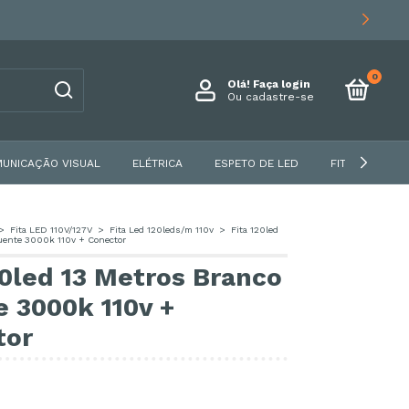
0
Olá!
Faça login
Ou cadastre-se
UNICAÇÃO VISUAL
ELÉTRICA
ESPETO DE LED
FITA DE LED
>
Fita LED 110V/127V
>
Fita Led 120leds/m 110v
>
Fita 120led
uente 3000k 110v + Conector
20led 13 Metros Branco
 3000k 110v +
tor