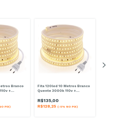
Metros Branco
Fita 120led 10 Metros Branco
Fita 120led 15 
110v +
Quente 3000k 110v +
Quente 3000k 
Conector
Conector
R$135,00
-
19
% OFF
R$128,25
NO PIX)
(-5% NO PIX)
R$158,00
R$
R$150,10
(-5% 