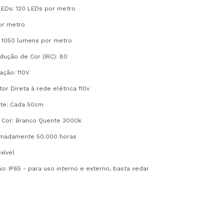
LEDs: 120 LEDs por metro
or metro
: 1050 lumens por metro
dução de Cor (IRC): 80
ação: 110V
or Direta à rede elétrica 110v
rte: Cada 50cm
 Cor: Branco Quente 3000k
ximadamente 50.000 horas
exível
o: IP65 - para uso interno e externo, basta vedar
;