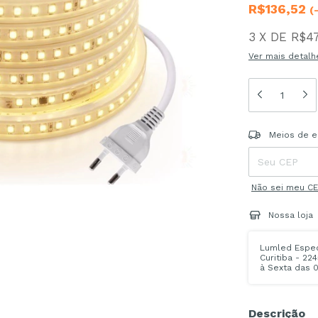
R$136,52
(
3
X
DE
R$47
Ver mais detalh
Entregas para o
Meios de e
Não sei meu C
Nossa loja
Lumled Especi
Curitiba - 22
à Sexta das 0
Descrição