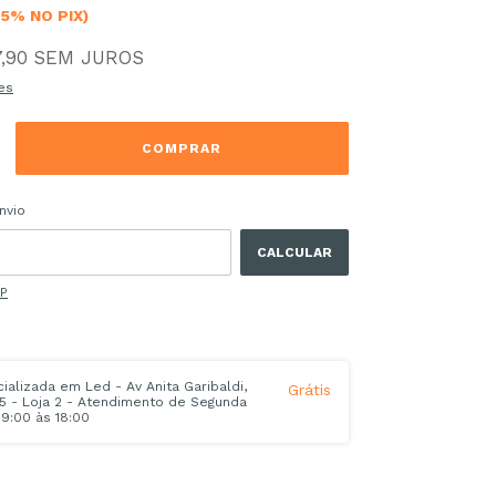
-5% NO PIX)
,90
SEM JUROS
es
 CEP:
ALTERAR CEP
nvio
CALCULAR
EP
alizada em Led - Av Anita Garibaldi,
Grátis
45 - Loja 2 - Atendimento de Segunda
9:00 às 18:00