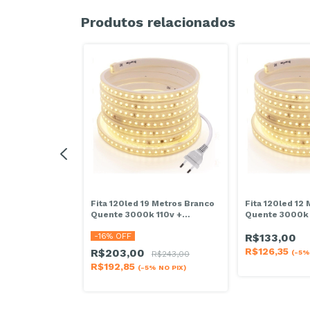
Produtos relacionados
 Metros Branco
Fita 120led 19 Metros Branco
Fita 120led 12
110v +
Quente 3000k 110v +
Quente 3000k 
Conector
Conector
-
16
% OFF
R$133,00
R$126,35
R$203,00
(-5%
$207,00
R$243,00
R$192,85
 NO PIX)
(-5% NO PIX)