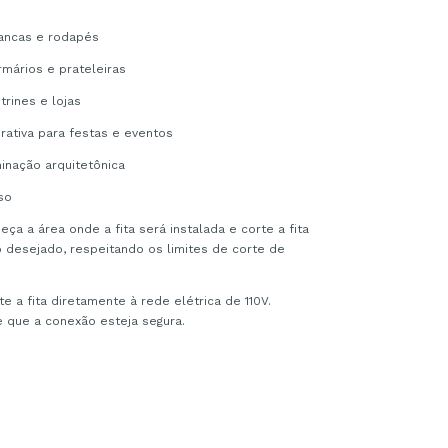
sancas e rodapés
rmários e prateleiras
trines e lojas
rativa para festas e eventos
minação arquitetônica
so
ça a área onde a fita será instalada e corte a fita
desejado, respeitando os limites de corte de
e a fita diretamente à rede elétrica de 110V.
e que a conexão esteja segura.