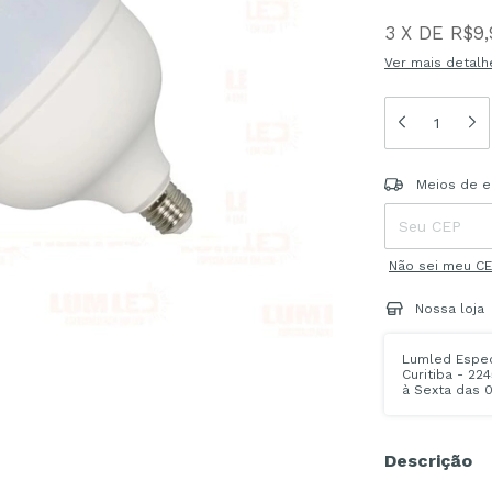
3
X
DE
R$9,
Ver mais detalh
Entregas para o
Meios de e
Não sei meu C
Nossa loja
Lumled Especi
Curitiba - 22
à Sexta das 0
Descrição