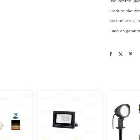
Uso interno (nã
Produto não dim
Vida util de 25.
1 ano de garanti