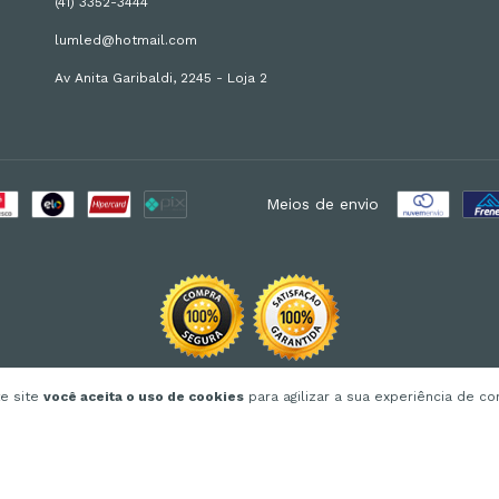
(41) 3352-3444
lumled@hotmail.com
Av Anita Garibaldi, 2245 - Loja 2
Meios de envio
te site
você aceita o uso de cookies
para agilizar a sua experiência de c
odos os direitos reservados.