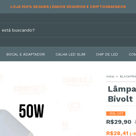
RECEBA EM CASA | ENVIAMOS PARA TODO O BRASIL
BOCAL E ADAPTADOR
CALHA LED SLIM
CHIP DE LED
COM
Início
>
BLACKFRI
Lâmpa
Bivolt
-
15
% OFF
R$29,90
R$28,41
(-