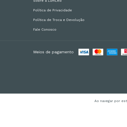
Sobre a LumLed
Política de Privacidade
Política de Troca e Devolução
Fale Conosco
Meios de pagamento
Ao navegar por es
Copyright Lumled Especializada em Led - 25256864000108 - 2026. T