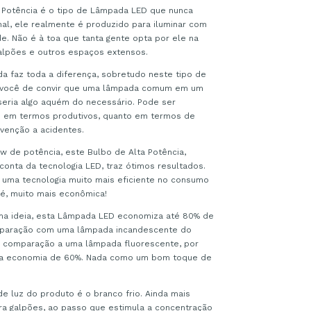
 Potência é o tipo de Lâmpada LED que nunca
nal, ele realmente é produzido para iluminar com
de. Não é à toa que tanta gente opta por ele na
alpões e outros espaços extensos.
 faz toda a diferença, sobretudo neste tipo de
l, você de convir que uma lâmpada comum em um
eria algo aquém do necessário. Pode ser
to em termos produtivos, quanto em termos de
venção a acidentes.
 de potência, este Bulbo de Alta Potência,
conta da tecnologia LED, traz ótimos resultados.
 uma tecnologia muito mais eficiente no consumo
o é, muito mais econômica!
uma ideia, esta Lâmpada LED economiza até 80% de
paração com uma lâmpada incandescente do
 comparação a uma lâmpada fluorescente, por
a economia de 60%. Nada como um bom toque de
e luz do produto é o branco frio. Ainda mais
ra galpões, ao passo que estimula a concentração