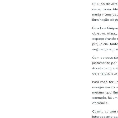
O Bulbo de Alta
decepciona. Afi
muita intensida
iluminação de g
Uma boa lâmpada
objetivo. Afina
espaço grande s
prejudicial tan
segurança e pre
Com os seus 50w
justamente por 
Acontece que é
de energia, ist
Para você ter 
energia em com
mesmo tipo. Em
exemplo, há um
eficiência!
Quanto ao tom d
interessante pa