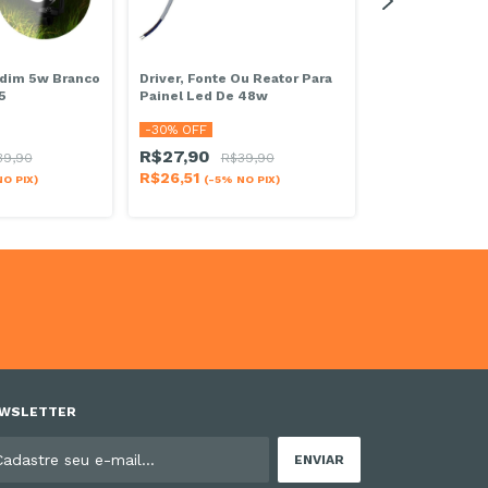
rdim 5w Branco
Driver, Fonte Ou Reator Para
Refletor Led 3
5
Painel Led De 48w
6500k Bivolt
-
30
% OFF
-
34
% OFF
R$27,90
39,90
R$39,90
R$29,90
R$4
R$26,51
O PIX)
(-5% NO PIX)
R$28,41
(-5% N
WSLETTER