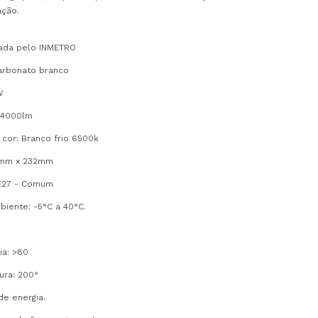
ação.
cada pelo INMETRO
arbonato branco
W
: 4000lm
cor: Branco frio 6500k
8mm x 232mm
E27 - Comum
iente: -5°C a 40°C.
ia: >80
ura: 200°
e energia.