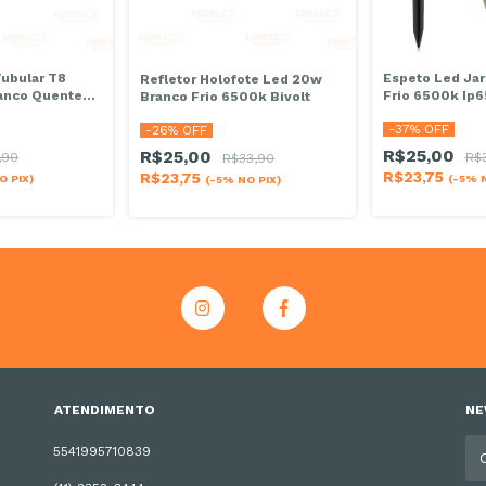
ubular T8
Espeto Led Ja
Refletor Holofote Led 20w
anco Quente
Frio 6500k Ip6
Branco Frio 6500k Bivolt
-
37
% OFF
-
26
% OFF
R$25,00
R$25,00
,90
R$
R$33,90
R$23,75
R$23,75
O PIX)
(-5% N
(-5% NO PIX)
ATENDIMENTO
NE
5541995710839