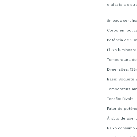
e afasta a distr
âmpada certifi
Corpo em polic
Potência de 50
Fluxo luminoso
Temperatura de 
Dimensões: 13
Base: Soquete 
Temperatura amb
Tensão: Bivolt
Fator de potênc
Ângulo de abert
Baixo consumo d