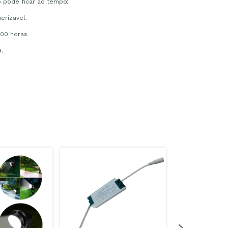
o pode ficar ao tempo)
erizavel.
000 horas
a.