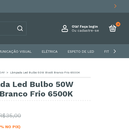
0
Olá!
Faça login
Ou cadastre-se
UNICAÇÃO VISUAL
ELÉTRICA
ESPETO DE LED
FITA DE LED
DAY
>
Lâmpada Led Bulbo 50W Bivolt Branco Frio 6500K
da Led Bulbo 50W
 Branco Frio 6500K
R$35,00
5% NO PIX)