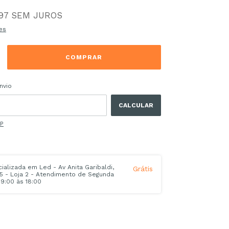
97
SEM JUROS
es
 CEP:
ALTERAR CEP
nvio
CALCULAR
EP
alizada em Led - Av Anita Garibaldi,
Grátis
45 - Loja 2 - Atendimento de Segunda
9:00 às 18:00