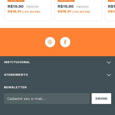
-
33
% OFF
-
43
% OFF
-
0
%
R$19,90
R$19,90
R$
R$29,90
R$34,90
R$18,91
R$18,91
R$1
(-5% NO PIX)
(-5% NO PIX)
INSTITUCIONAL
ATENDIMENTO
NEWSLETTER