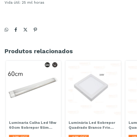
Vida útil: 25 mil horas
Produtos relacionados
Luminaria Calha Led 18w
Luminária Led Sobrepor
Lumi
60cm Sobrepor Slim
Quadrado Branco Frio
Qua
Branco Frio
18w 6000k/6500k
Fri