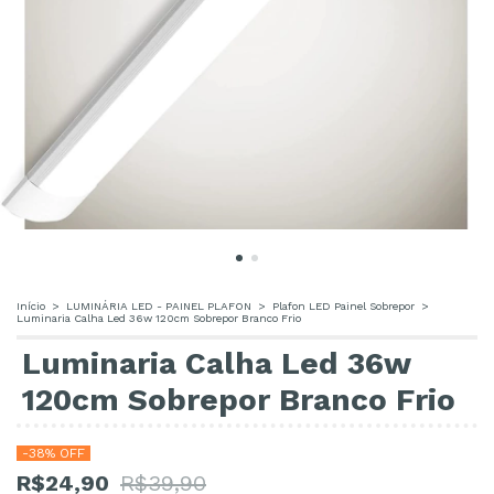
Início
>
LUMINÁRIA LED - PAINEL PLAFON
>
Plafon LED Painel Sobrepor
>
Luminaria Calha Led 36w 120cm Sobrepor Branco Frio
Luminaria Calha Led 36w
120cm Sobrepor Branco Frio
-
38
% OFF
R$24,90
R$39,90