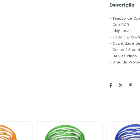
Descrição
- Tensão de Ope
- Cor: RGB
- Chip: 3535
- Potência: 12w
- Quantidade d
- Corte: 2,5 cen
- 04 vias Pinos
- Grau de Prote