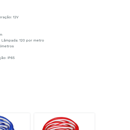
ração: 12V
/m
e Lâmpada: 120 por metro
tímetros
ção: IP65