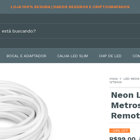
RECEBA EM CASA | ENVIAMOS PARA TODO O BRASIL
BOCAL E ADAPTADOR
CALHA LED SLIM
CHIP DE LED
COM
Início
>
LED NEON 
12*6mm
Neon L
Metro
Remot
-
24
% OFF
R$99,00