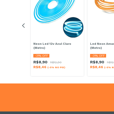
Branco Quente
Neon Led 12v Azul Claro
Led Neon Amar
(Metro)
(Metro)
-
31
% OFF
-
31
% OFF
R$8,90
R$8,90
,90
R$12,90
R$12
R$8,46
R$8,46
O PIX)
(-5% NO PIX)
(-5% N