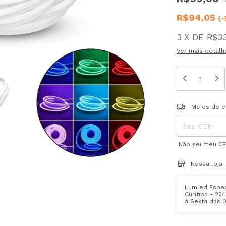
R$94,05
(-
3
X
DE
R$33
Ver mais detalh
Entregas para o
Meios de e
Não sei meu C
Nossa loja
Lumled Especi
Curitiba - 22
à Sexta das 0