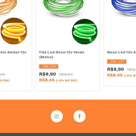
elo Ambar 12v
Fita Led Neon 12v Verde
Neon Led 12v A
(Metro)
-
31
% OFF
-
31
% OFF
R$8,90
R$12
R$8,90
,90
R$12,90
R$8,46
(-5% N
R$8,46
O PIX)
(-5% NO PIX)