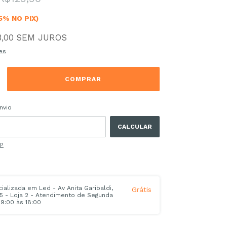
5% NO PIX)
,00
SEM JUROS
es
 CEP:
ALTERAR CEP
nvio
CALCULAR
EP
alizada em Led - Av Anita Garibaldi,
Grátis
45 - Loja 2 - Atendimento de Segunda
9:00 às 18:00