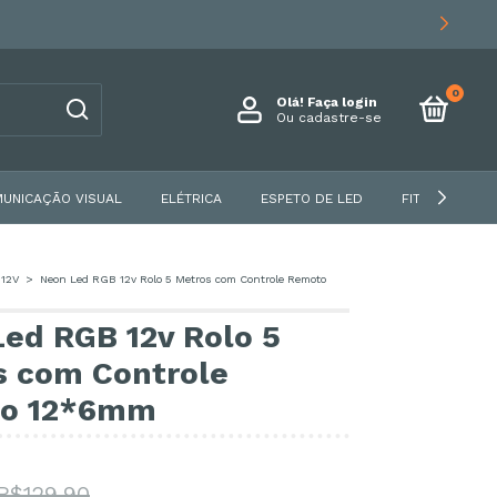
0
Olá!
Faça login
Ou cadastre-se
UNICAÇÃO VISUAL
ELÉTRICA
ESPETO DE LED
FITA DE LED
12V
>
Neon Led RGB 12v Rolo 5 Metros com Controle Remoto
ed RGB 12v Rolo 5
s com Controle
o 12*6mm
R$129,90