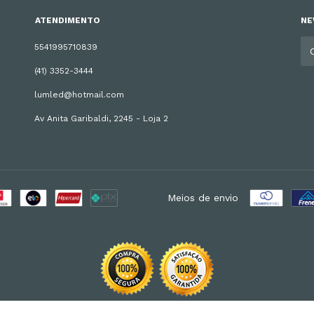
ATENDIMENTO
NE
5541995710839
(41) 3352-3444
lumled@hotmail.com
Av Anita Garibaldi, 2245 - Loja 2
Meios de envio