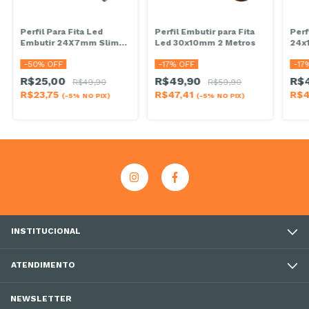
Perfil Para Fita Led
Perfil Embutir para Fita
Perf
Embutir 24X7mm Slim
Led 30x10mm 2 Metros
24x
Branco 2m
Met
-
50
% OFF
-
17
% OFF
-
17
R$25,00
R$49,90
R$
R$49,90
R$59,90
R$23,75
R$47,41
R$4
(-5% NO PIX)
(-5% NO PIX)
INSTITUCIONAL
ATENDIMENTO
NEWSLETTER