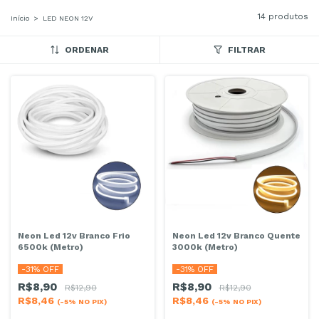
14 produtos
Início
>
LED NEON 12V
ORDENAR
FILTRAR
Neon Led 12v Branco Frio
Neon Led 12v Branco Quente
6500k (Metro)
3000k (Metro)
-
31
% OFF
-
31
% OFF
R$8,90
R$8,90
R$12,90
R$12,90
R$8,46
R$8,46
(-5% NO PIX)
(-5% NO PIX)