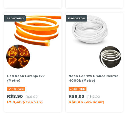
ESGOTADO
ESGOTADO
Led Neon Laranja 12v
Neon Led 12v Branco Neutro
(Metro)
4000k (Metro)
-
10
% OFF
-
31
% OFF
R$8,90
R$8,90
R$9,90
R$12,90
R$8,46
R$8,46
(-5% NO PIX)
(-5% NO PIX)