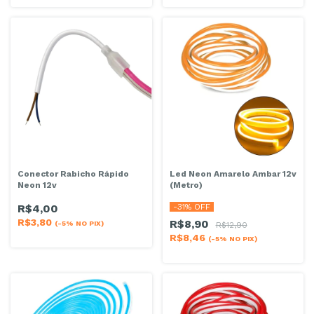
Conector Rabicho Rápido
Led Neon Amarelo Ambar 12v
Neon 12v
(Metro)
R$4,00
-
31
% OFF
R$3,80
R$8,90
(-5% NO PIX)
R$12,90
R$8,46
(-5% NO PIX)