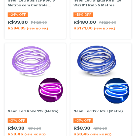
Neon Led RGB 12v Rolo 5
Neon Led Digital RGB 12v
Metros com Controle
Ws2811 Rolo 5 Metros
Remoto 12*6mm
-
24
% OFF
-
18
% OFF
R$99,00
R$180,00
R$129,90
R$220,00
R$94,05
R$171,00
(-5% NO PIX)
(-5% NO PIX)
Neon Led Roxo 12v (Metro)
Neon Led 12v Azul (Metro)
-
31
% OFF
-
31
% OFF
R$8,90
R$8,90
R$12,90
R$12,90
R$8,46
R$8,46
(-5% NO PIX)
(-5% NO PIX)